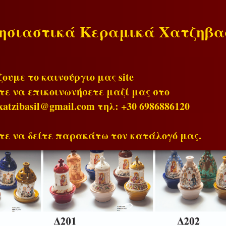
ησιαστικά Κεραμικά Χατζηβα
ουμε το καινούργιο μας site
ε να επικοινωνήσετε μαζί μας στο
xatzibasil@gmail.com τηλ: +30 6986886120
ε να δείτε παρακάτω τον κατάλογό μας.